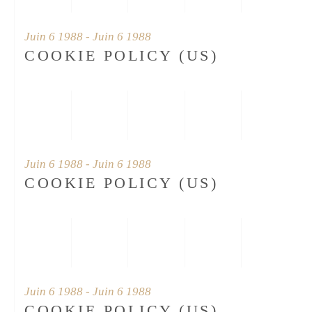
Juin 6 1988 - Juin 6 1988
COOKIE POLICY (US)
Juin 6 1988 - Juin 6 1988
COOKIE POLICY (US)
Juin 6 1988 - Juin 6 1988
COOKIE POLICY (US)