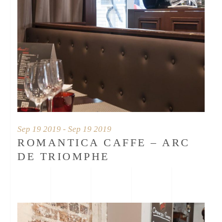
Sep 19 2019 - Sep 19 2019
ROMANTICA CAFFE – ARC
DE TRIOMPHE