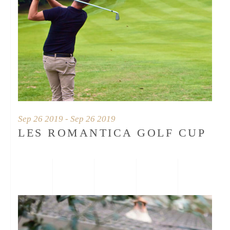
Sep 26 2019 - Sep 26 2019
LES ROMANTICA GOLF CUP